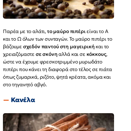
Παρέα με το αλάτι,
το μαύρο πιπέρι
είναι το Α
και το Ω όλων των συνταγών. Το μαύρο πιπέρι το
βάζουμε
σχεδόν παντού στη μαγειρική
και το
χρειαζόμαστε
σε σκόνη
αλλά και σε
κόκκους
,
ώστε να έχουμε φρεσκοτριμμένο μυρωδάτο
πιπέρι που κάνει τη διαφορά στο τέλος σε πιάτα
όπως ζυμαρικά, ριζότο, ψητά κρέατα, ακόμα και
στο τηγανητό αβγό.
Κανέλα