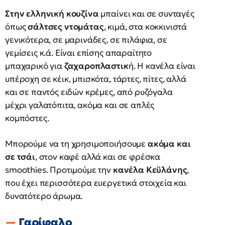
Στην ελληνική κουζίνα
μπαίνει και σε συνταγές
όπως
σάλτσες ντομάτας
, κιμά, στα κοκκινιστά
γενικότερα, σε μαρινάδες, σε πιλάφια, σε
γεμίσεις κ.ά. Είναι επίσης απαραίτητο
μπαχαρικό για
ζαχαροπλαστικ
ή. Η κανέλα είναι
υπέροχη σε κέικ, μπισκότα, τάρτες, πίτες, αλλά
και σε παντός ειδών κρέμες, από ρυζόγαλα
μέχρι γαλατόπιτα, ακόμα και σε απλές
κομπόστες.
Μπορούμε να τη χρησιμοποιήσουμε
ακόμα και
σε τσάι
, στον καφέ αλλά και σε φρέσκα
smoothies. Προτιμούμε την
κανέλα Κεϋλάνης
,
που έχει περισσότερα ευεργετικά στοιχεία και
δυνατότερο άρωμα.
Γαρίφαλο