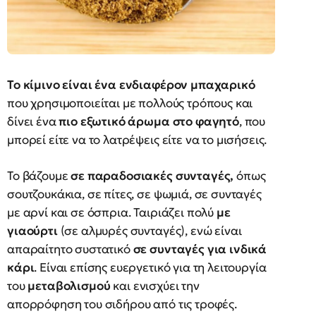
Το κίμινο είναι ένα ενδιαφέρον μπαχαρικό
που χρησιμοποιείται με πολλούς τρόπους και
δίνει ένα
πιο εξωτικό άρωμα στο φαγητό
, που
μπορεί είτε να το λατρέψεις είτε να το μισήσεις.
Το βάζουμε
σε παραδοσιακές συνταγές,
όπως
σουτζουκάκια, σε πίτες, σε ψωμιά, σε συνταγές
με αρνί και σε όσπρια. Ταιριάζει πολύ
με
γιαούρτι
(σε αλμυρές συνταγές), ενώ είναι
απαραίτητο συστατικό
σε συνταγές για ινδικά
κάρι
. Είναι επίσης ευεργετικό για τη λειτουργία
του
μεταβολισμού
και ενισχύει την
απορρόφηση του σιδήρου από τις τροφές.