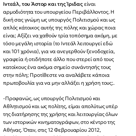
Ιντεάλ,
του Άστορ και της Ίριδας
είναι
αρμοδιότητα του υπουργείου Περιβάλλοντος. Η
δική σας γνώμη ως υπουργός Πολιτισμού και ως
απλός κάτοικος αυτής της πόλης και χώρας ποια
είναι; Αξίζει να χαθούν τρία τοπόσημα ακόμη, με
τόσο μεγάλη ιστορία (το Ιντεάλ λειτουργεί εδώ
και 101 χρόνια), για να ανεγερθούν ξενοδοχεία,
γραφεία ή οτιδήποτε άλλο που στερεί από τους
κατοίκους ένα ακόμα σημείο συνάντησής τους
στην πόλη; Προτίθεστε να αναλάβετε κάποια
πρωτοβουλία για να μην αλλάξει η χρήση τους;.
-Προφανώς, ως υπουργός Πολιτισμού και
Αθλητισμού και ως πολίτης, είμαι απολύτως υπέρ
της διατήρησης της χρήσης και λειτουργίας όλων
των ιστορικών κινηματογράφων, στο κέντρο της
Αθήνας. Όταν, στις 12 Φεβρουαρίου 2012,