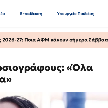
Νέα
Εκπαίδευση
Υπουργείο Παιδείας
 Εκπαιδευτικών
Μεταπτυχιακά
Πολιτική
Κόσμος
- Απαντήσεις
ς 2026-27: Ποια ΑΦΜ κάνουν σήμερα Σάββατο
οσιογράφους: «Όλα
να»