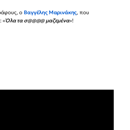
ράφους, ο
Βαγγέλης Μαρινάκης
, που
 «
Όλα τα σ@@@@ μαζεμένα
»!