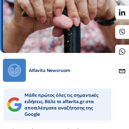
Alfavita Newsroom
Μάθε πρώτος όλες τις σημαντικές
ειδήσεις. Βάλε το alfavita.gr στα
αποτελέσματα αναζήτησης της
Google