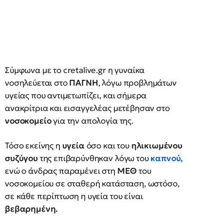
Σύμφωνα με το cretalive.gr η γυναίκα
νοσηλεύεται στο
ΠΑΓΝΗ
, λόγω προβλημάτων
υγείας που αντιμετωπίζει, και σήμερα
ανακρίτρια και εισαγγελέας μετέβησαν στο
νοσοκομείο
για την απολογία της.
Τόσο εκείνης η
υγεία
όσο και του
ηλικιωμένου
συζύγου
της επιβαρύνθηκαν λόγω του
καπνού
,
ενώ ο άνδρας παραμένει στη
ΜΕΘ
του
νοσοκομείου σε σταθερή κατάσταση, ωστόσο,
σε κάθε περίπτωση η υγεία του είναι
βεβαρημένη.