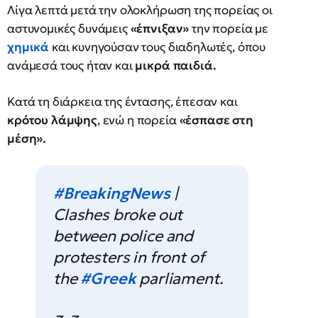
Λίγα λεπτά μετά την ολοκλήρωση της πορείας οι
αστυνομικές δυνάμεις
«έπνιξαν»
την πορεία με
χημικά
και κυνηγούσαν τους διαδηλωτές, όπου
ανάμεσά τους ήταν και
μικρά παιδιά.
Κατά τη διάρκεια της έντασης, έπεσαν και
κρότου λάμψης
, ενώ η πορεία
«έσπασε στη
μέση».
#BreakingNews
|
Clashes broke out
between police and
protesters in front of
the
#Greek
parliament.