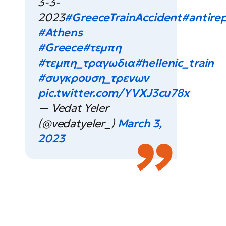
3-3-
2023
#GreeceTrainAccident
#antire
#Athens
#Greece
#τεμπη
#τεμπη_τραγωδια
#hellenic_train
#συγκρουση_τρενων
pic.twitter.com/YVXJ3cu78x
— Vedat Yeler
(@vedatyeler_)
March 3,
2023