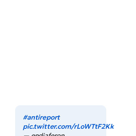
#antireport
pic.twitter.com/rLoWTtF2Kk
— endiaferon