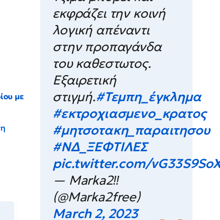
εκφράζει την κοινή
λογική απέναντι
στην προπαγάνδα
του καθεστωτος.
Εξαιρετική
στιγμή.
#Τεμπη_έγκλημα
ίου με
#εκτροχιασμενο_κρατος
#μητσοτακη_παραιτησου
τη
#ΝΔ_ΞΕΦΤΙΛΕΣ
pic.twitter.com/vG33S9So
— Marka2‼️
(@Marka2free)
March 2, 2023