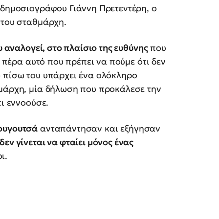
 δημοσιογράφου Γιάννη Πρετεντέρη, ο
του σταθμάρχη.
υ αναλογεί, στο πλαίσιο της ευθύνης
που
ι πέρα αυτό που πρέπει να πούμε ότι δεν
ώ πίσω του υπάρχει ένα ολόκληρο
θμάρχη, μία δήλωση που προκάλεσε την
τι εννοούσε.
ουγουτσά
ανταπάντησαν και εξήγησαν
δεν γίνεται να φταίει μόνος ένας
ι.