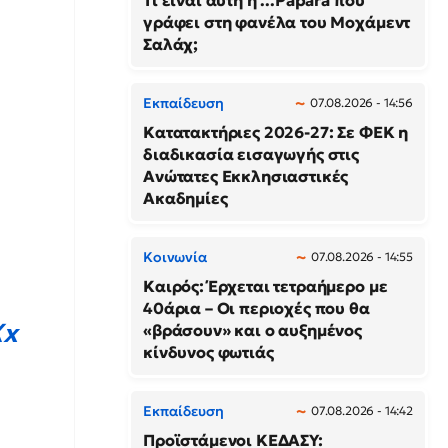
Τι είναι αυτή η ...Papara που
γράφει στη φανέλα του Μοχάμεντ
Σαλάχ;
Εκπαίδευση
07.08.2026 - 14:56
Κατατακτήριες 2026-27: Σε ΦΕΚ η
διαδικασία εισαγωγής στις
Ανώτατες Εκκλησιαστικές
Ακαδημίες
Κοινωνία
07.08.2026 - 14:55
Καιρός: Έρχεται τετραήμερο με
40άρια – Οι περιοχές που θα
Xx
«βράσουν» και ο αυξημένος
κίνδυνος φωτιάς
Εκπαίδευση
07.08.2026 - 14:42
Προϊστάμενοι ΚΕΔΑΣΥ: