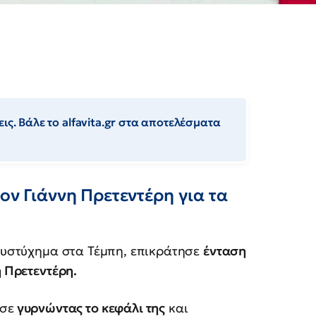
ις. Βάλε το alfavita.gr στα αποτελέσματα
ον Γιάννη Πρετεντέρη για τα
δυστύχημα στα Τέμπη, επικράτησε
ένταση
 Πρετεντέρη.
ασε
γυρνώντας το κεφάλι της
και