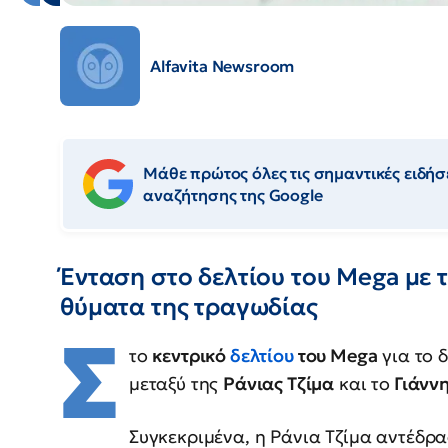
Alfavita Newsroom
Μάθε πρώτος όλες τις σημαντικές ειδήσε
αναζήτησης της Google
Ένταση στο δελτίου του Mega με τ
θύματα της τραγωδίας
Σ
το
κεντρικό
δελτίου
του Mega
για το 
μεταξύ της
Ράνιας Τζίμα
και το
Γιάννη
Συγκεκριμένα, η Ράνια Τζίμα αντέδρ