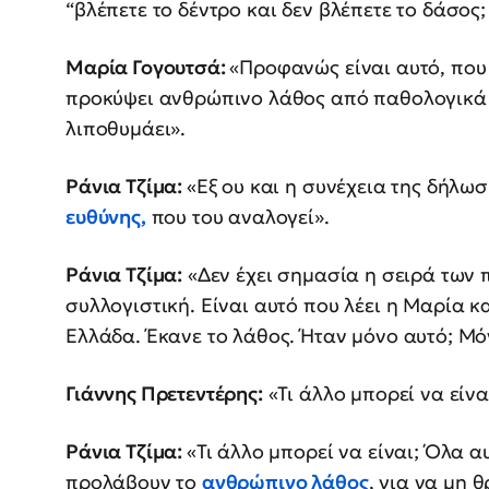
“βλέπετε το δέντρο και δεν βλέπετε το δάσος;
Μαρία Γογουτσά:
«Προφανώς είναι αυτό, που 
προκύψει ανθρώπινο λάθος από παθολογικά αίτ
λιποθυμάει».
Ράνια Τζίμα:
«Εξ ου και η συνέχεια της δήλωσ
ευθύνης,
που του αναλογεί».
Ράνια Τζίμα:
«Δεν έχει σημασία η σειρά των 
συλλογιστική. Είναι αυτό που λέει η Μαρία κ
Ελλάδα. Έκανε το λάθος. Ήταν μόνο αυτό; Μό
Γιάννης Πρετεντέρης:
«Τι άλλο μπορεί να είναι
Ράνια Τζίμα:
«Τι άλλο μπορεί να είναι; Όλα α
προλάβουν το
ανθρώπινο λάθος
, για να μη 