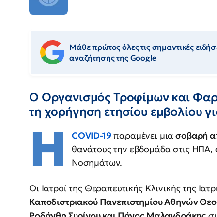
Μάθε πρώτος όλες τις σημαντικές ειδήσε
αναζήτησης της Google
Ο Οργανισμός Τροφίμων και Φαρ
τη χορήγηση ετησίου εμβολίου γ
H
COVID-19
παραμένει μια
σοβαρή α
θανάτους την εβδομάδα στις ΗΠΑ,
Νοσημάτων.
Οι Ιατροί της Θεραπευτικής Κλινικής της Ιατ
Καποδιστριακού Πανεπιστημίου Αθηνών Θεο
Ροδάνθη Συρίγου και Πάνος Μαλανδράκης
συ