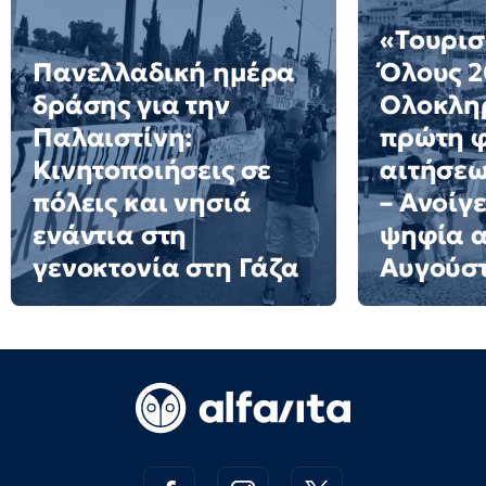
«Τουρισ
Πανελλαδική ημέρα
Όλους 2
δράσης για την
Ολοκλη
Παλαιστίνη:
πρώτη 
Κινητοποιήσεις σε
αιτήσε
πόλεις και νησιά
– Ανοίγε
ενάντια στη
ψηφία α
γενοκτονία στη Γάζα
Αυγούσ