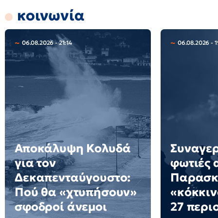
κοινωνία
06.08.2026 - 21:14
06.08.2026 - 1
Αποκάλυψη Κολυδά
Συναγερ
για τον
φωτιές 
Δεκαπενταύγουστο:
Παρασκε
Πού θα «χτυπήσουν»
«κόκκιν
σφοδροί άνεμοι
27 περι