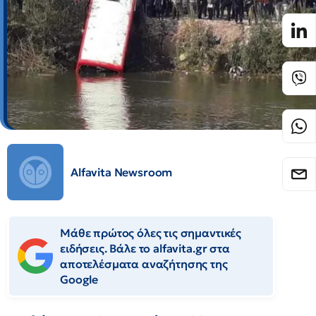
Alfavita Newsroom
Μάθε πρώτος όλες τις σημαντικές
ειδήσεις. Βάλε το alfavita.gr στα
αποτελέσματα αναζήτησης της
Google