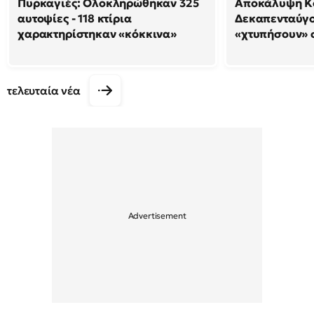
Πυρκαγιές: Ολοκληρώθηκαν 325
Αποκάλυψη Κο
αυτοψίες - 118 κτίρια
Δεκαπενταύγο
χαρακτηρίστηκαν «κόκκινα»
«χτυπήσουν» 
τελευταία νέα