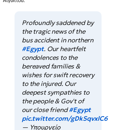
Αιγύπτου.
Profoundly saddened by
the tragic news of the
bus accident in northern
#Egypt
. Our heartfelt
condolences to the
bereaved families &
wishes for swift recovery
to the injured. Our
deepest sympathies to
the people & Gov't of
our close friend
#Egypt
pic.twitter.com/gDkSqvxlC6
— Υπουργείο