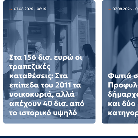
07.08.2026 - 08:16
07.08.2026 - 0
Στα 156 δισ. ευρώ οι
τραπεζικές
καταθέσεις: Στα
Φωτιά σ
επίπεδα του 2011 τα
Προφυλ
νοικοκυριά, αλλά
δήμαρχο
απέχουν 40 δισ. από
και δύο
το ιστορικό υψηλό
κατηγο