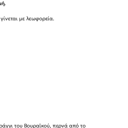
μή.
γίνεται με λεωφορεία.
αράγγι του Βουραϊκού, περνά από το