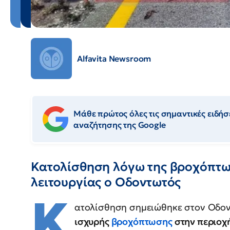
Alfavita Newsroom
Μάθε πρώτος όλες τις σημαντικές ειδήσε
αναζήτησης της Google
Κατολίσθηση λόγω της βροχόπτω
λειτουργίας ο Oδοντωτός
Κ
ατολίσθηση σημειώθηκε στον Οδον
ισχυρής
βροχόπτωσης
στην περιοχ