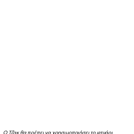
Ο Τζακ θα πρέπει να χρησιμοποιήσει το φτυάρι