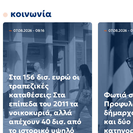
κοινωνία
07.08.2026 - 08:16
07.08.2026 - 0
Στα 156 δισ. ευρώ οι
τραπεζικές
καταθέσεις: Στα
Φωτιά σ
επίπεδα του 2011 τα
Προφυλ
νοικοκυριά, αλλά
δήμαρχο
απέχουν 40 δισ. από
και δύο
το ιστορικό υψηλό
κατηγο