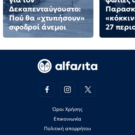
για τον
φωτιές 
Δεκαπενταύγουστο:
Παρασκε
Πού θα «χτυπήσουν»
«κόκκιν
σφοδροί άνεμοι
27 περι
Όροι Χρήσης
Επικοινωνία
Πολιτική απορρήτου