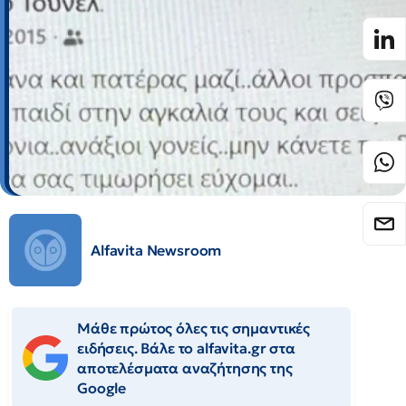
Alfavita Newsroom
Μάθε πρώτος όλες τις σημαντικές
ειδήσεις. Βάλε το alfavita.gr στα
αποτελέσματα αναζήτησης της
Google