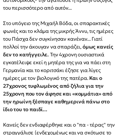
αστυνομικούς- την αγαπούσε η πρώην σύζυγός
του περισσότερο από αυτόν...
Στο υπόγειο της Μιχαήλ Βόδα, οι σπαρακτικές
φωνές και το κλάμα της μικρής Άννυ, τις ημέρες
του Πάσχα δεν συγκίνησαν κανέναν... Γιατί
πολλοί την άκουγαν να σπαράζει,
όμως κανείς
δεν το κατήγγειλε.
Την 4χρονη ουσιαστικά
εγκατέλειψε εκεί η μητέρα της για να πάει στη
Γερμανία και το κοριτσάκι έζησε για λίγες
ημέρες με τον βιολογικό της πατέρα.
Και ο
27χρονος τυφλωμένος από ζήλια για την
25χρονη που τον άφησε και «κομμάτια» από
την ηρωίνη ξέσπαγε καθημερινά πάνω στο
ίδιο του το παιδί...
Κανείς δεν ενδιαφέρθηκε και ο "πα - τέρας" την
στραγγάλισε (ενδεχομένως και να σκότωσε το