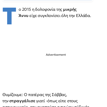
Τ
o 2015 η δολοφονία της
μικρής
Άννυ
είχε συγκλονίσει όλη την Ελλάδα.
Θυμίζουμε: Ο πατέρας της Σάββας,
την
στραγγάλισε
γιατί -όπως είπε στους