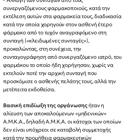
- Αλλαγή των συνταγών από τους
συνεργαζόμενους φαρμακοποιούς, κατά την
εκτέλεση αυτών στα φαρμακεία τους, διαδικασία
κατά την οποία χορηγούν στον ασθενή έτερο
φάρμακο από το τυχόν αναγραφόμενο στη
συνταγή («κλειδωμένες συνταγές»),
προκαλώντας, στη συνέχεια, την
συνταγογράφηση από συνεργαζόμενο ιατρό, του
φαρμάκου το οποίο ήδη χορήγησαν, χωρίς να
εκτελούν ποτέ την αρχική συνταγή που
προσκόμισε ο ασθενής πελάτης τους, αλλά την
μετέπειτα εκδοθείσα.
Βασική επιδίωξη της οργάνωσης
ήταν η
αλίευση των αποκαλούμενων «μηδενικών»
Α.Μ.Κ.Α., δηλαδή Α.Μ.Κ.Α. οι κάτοχοι των οποίων
δεν είναι υπόχρεοι σε καταβολή συμμετοχής
κατά την προμήθεια φαρμακευτικών