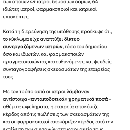
των οποίων 49 ιατροί δημοσίων δομών, 64
ιδιώτες ιατροί, φαρμακοποιοί και ιατρικοί
επισκέπτες.
Κατά τη διερεύνηση της υπόθεσης προέκυψε ότι,
το κύκλωμα είχε αναπτύξει
δίκτυο
συνεργαζόμενων ιατρών
, τόσο του δημοσίου
όσο και ιδιωτών, και φαρμακοποιών
πραγματοποιώντας κατευθυνόμενες και ψευδείς
συνταγογραφήσεις σκευασμάτων της εταιρείας
τους.
Με τον τρόπο αυτό οι ιατροί λάμβαναν
αντίστοιχα
«ανταποδοτικά» χρηματικά ποσά
-
αθέμιτα ωφελήματα, η εταιρεία αποκόμιζε
κέρδος από τις πωλήσεις των σκευασμάτων της
και οι φαρμακοποιοί αποκόμιζαν κέρδος από την
εκτέλεση των συνταγών στα φαρμακεία τους,