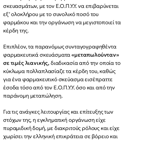
σκευασμάτων, με τον Ε.Ο.Π.Υ.Υ. να επιβαρύνεται
εξ’ ολοκλήρου με το συνολικό ποσό του
φαρμάκου και την οργάνωση να μεγιστοποιεί τα
κέρδη της.
Επιπλέον, τα παρανόμως συνταγογραφηθέντα
φαρμακευτικά σκευάσματα
«μεταπωλούνταν»
σε τιμές λιανικής,
διαδικασία από την οποία το
κύκλωμα πολλαπλασίαζε τα κέρδη του, καθώς
για ένα φαρμακευτικό σκεύασμα εισέπραττε
έσοδα τόσο από τον Ε.Ο.Π.Υ.Υ. όσο και από την
παράνομη μεταπώληση.
Για τις ανάγκες λειτουργίας και επίτευξης των
στόχων της, η εγκληματική οργάνωση είχε
πυραμιδική δομή, με διακριτούς ρόλους και είχε
χωρίσει την ελληνική επικράτεια σε βόρειο και