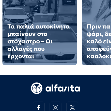
Τα παλιά αυτοκίνητα
Πριν πα
μπαίνουν στο
ψάρι, δε
στόχαστρο – Οι
καλό εί
αλλαγές που
αποφεύγ
έρχονται
κααλοκ