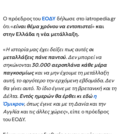
Ο πρόεδρος του
ΕΟΔΥ
δήλωσε στο iatropedia.gr
ότι «
είναι θέμα χρόνου να εντοπιστεί
»
και
στην Ελλάδα η νέα μετάλλαξη.
«
Η ιστορία μας έχει δείξει πως αυτές
οι
μεταλλάξεις πάνε παντού
. Δεν μπορεί να
σηκώνονται
30.000 αεροπλάνα κάθε μέρα
παγκοσμίως
και να μην έχουμε τη μετάλλαξη
αυτή, το αργότερο την ερχόμενη εβδομάδα. Δεν
θα γίνει αυτό. Το ίδιο έγινε με τη βρετανική και τη
Δέλτα.
Εντός ημερών θα έρθει κι εδώ
η
Όμικρον
, όπως έγινε και με τη Δανία και την
Αγγλία και τις άλλες χώρες
», είπε ο πρόεδρος
του ΕΟΔΥ.