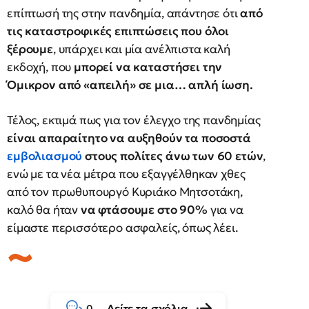
επίπτωσή της στην πανδημία, απάντησε ότι
από
τις καταστροφικές επιπτώσεις που όλοι
ξέρουμε
, υπάρχει και μία ανέλπιστα καλή
εκδοχή, που
μπορεί να καταστήσει την
Όμικρον από «απειλή» σε μια… απλή ίωση.
Τέλος, εκτιμά πως για τον έλεγχο της πανδημίας
είναι απαραίτητο να αυξηθούν τα ποσοστά
εμβολιασμού
στους πολίτες άνω των 60 ετών
,
ενώ με τα νέα μέτρα που εξαγγέλθηκαν χθες
από τον πρωθυπουργό Κυριάκο Μητσοτάκη,
καλό θα ήταν
να φτάσουμε στο 90%
για να
είμαστε περισσότερο ασφαλείς, όπως λέει.
Δείτε τα σχόλια
0