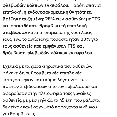
φλεβωδών κόλπων εγκεφάλου
. Παρότι σπάνια
επιπλοκή,
η ενδονοσοκομειακή θνητότητα
βρέθηκε αυξημένη: 28% των ασθενών με TTS
και οποιαδήποτε θρομβωτική επιπλοκή
απεβίωσαν
κατά τη διάρκεια της νοσηλείας
τους, ενώ το αντίστοιχο ποσοστό
ήταν 38% για
τους ασθενείς που εμφάνισαν TTS και
θρόμβωση φλεβωδών κόλπων εγκεφάλου.
Σχετικά με τα χαρακτηριστικά των ασθενών,
φάνηκε ότι
οι θρομβωτικές επιπλοκές
καταγράφηκαν κατά κύριο λόγο εντός των
πρώτων 2 εβδομάδων από τον εμβολιασμό και
αφορούσαν στην πλειοψηφία τους γυναίκες
ασθενείς, με μέση ηλικία τα 45 έτη, που μάλιστα
δεν είχαν κανένα γνωστό παράγοντα κινδύνου
για θρομβώσεις.