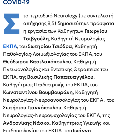
COVID-19
Σ
το περιοδικό Neurology (με συντελεστή
απήχησης 8,5) δημοσιεύτηκε πρόσφατα
η εργασία των Καθηγητών
Γεωργίου
Τσιβγούλη
, Καθηγητή Νευρολογίας
ΕΚΠΑ
, του
Σωτηρίου Τσιόδρα
, Καθηγητή
Παθολογίας-Λοιμωξιολογίας του ΕΚΠΑ, του
Θεόδωρου Βασιλακόπουλου
, Καθηγητή
Πνευμονολογίας και Εντατικής Θεραπείας του
ΕΚΠΑ, της
Βασιλικής Παπαευαγγέλου
,
Καθηγήτριας Παιδιατρικής του ΕΚΠΑ, του
Κωνσταντίνου Βουμβουράκη
, Καθηγητή
Νευρολογίας-Νευροανοσολογίας του ΕΚΠΑ, του
Σωτήριου Γιαννόπουλου
, Καθηγητή
Νευρολογίας-Νευροψυχολογίας του ΕΚΠΑ, της
Ανδρονίκης Νάσκα
, Καθηγήτριας Υγιεινής και
Επιδημιολογίας του ΕΚΠΑ, του
Ιωάννη