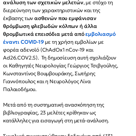
ανάλυση των σχετικών μελετών
, με στόχο τη
διερεύνηση των χαρακτηριστικών και της
έκβασης των
ασθενών που εμφάνισαν
θρόμβωση φλεβωδών κόλπων ή άλλα
θρομβωτικά επεισόδια μετά από
εμβολιασμό
έναντι COVID-19
με τη χρήση εμβολίων με
φορέα αδενοϊό (ChAdOx1 nCov-19 και
Ad26.COV2.S). Τη δημοσίευση αυτή σχολιάζουν
οι Καθηγητές Νευρολογίας Γεώργιος Τσιβγούλης,
Κωνσταντίνος Βουμβουράκης, Σωτήρης
Γιαννόπουλος και η Νευρολόγος Λίνα
Παλαιοδήμου.
Μετά από τη συστηματική ανασκόπηση της
βιβλιογραφίας, 23 μελέτες κρίθηκαν ως
κατάλληλες για εισαγωγή στη μετά-ανάλυση.