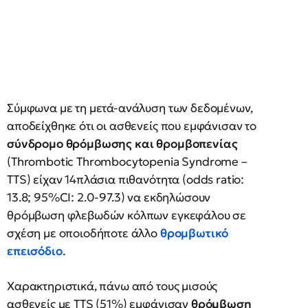
Σύμφωνα με τη μετά-ανάλυση των δεδομένων,
αποδείχθηκε ότι οι ασθενείς που εμφάνισαν το
σύνδρομο θρόμβωσης και θρομβοπενίας
(Thrombotic Thrombocytopenia Syndrome –
TTS) είχαν 14πλάσια πιθανότητα (odds ratio:
13.8; 95%CI: 2.0-97.3) να εκδηλώσουν
θρόμβωση φλεβωδών κόλπων εγκεφάλου σε
σχέση με οποιοδήποτε άλλο
θρομβωτικό
επεισόδιο
.
Χαρακτηριστικά, πάνω από τους μισούς
ασθενείς με TTS (51%) εμφάνισαν
θρόμβωση