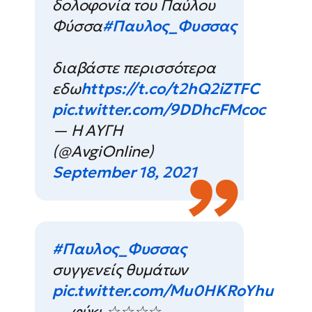
δολοφονία του Παύλου
Φύσσα
#Παυλος_Φυσσας
διαβάστε περισσότερα
εδω
https://t.co/t2hQ2iZTFC
pic.twitter.com/9DDhcFMcoc
— Η ΑΥΓΗ
(@AvgiOnline)
September 18, 2021
#Παυλος_Φυσσας
συγγενείς θυμάτων
pic.twitter.com/Mu0HKRoYhu
— φύκι ☆☆☆☆