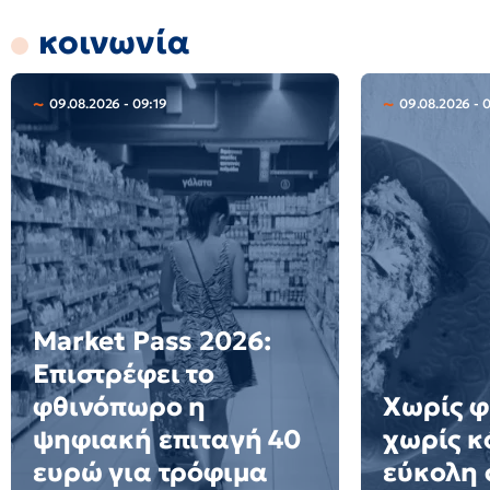
κοινωνία
09.08.2026 - 09:19
09.08.2026 - 
Market Pass 2026:
Επιστρέφει το
φθινόπωρο η
Χωρίς φ
ψηφιακή επιταγή 40
χωρίς κ
ευρώ για τρόφιμα
εύκολη