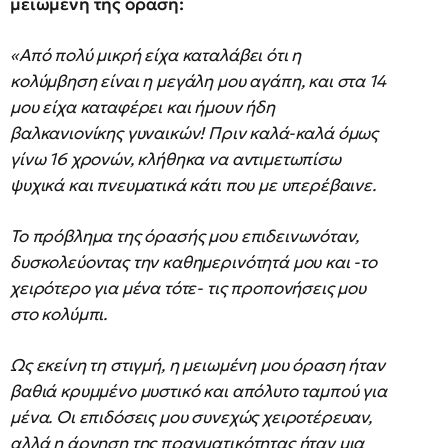
μειωμένη της όραση:
«Από πολύ μικρή είχα καταλάβει ότι η
κολύμβηση είναι η μεγάλη μου αγάπη, και στα 14
μου είχα καταφέρει και ήμουν ήδη
βαλκανιονίκης γυναικών! Πριν καλά-καλά όμως
γίνω 16 χρονών, κλήθηκα να αντιμετωπίσω
ψυχικά και πνευματικά κάτι που με υπερέβαινε.
Το πρόβλημα της όρασής μου επιδεινωνόταν,
δυσκολεύοντας την καθημερινότητά μου και -το
χειρότερο για μένα τότε- τις προπονήσεις μου
στο κολύμπι.
Ως εκείνη τη στιγμή, η μειωμένη μου όραση ήταν
βαθιά κρυμμένο μυστικό και απόλυτο ταμπού για
μένα. Οι επιδόσεις μου συνεχώς χειροτέρευαν,
αλλά η άρνηση της πραγματικότητας ήταν μια