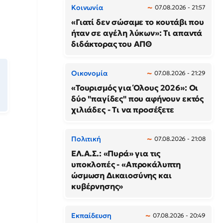
Κοινωνία
07.08.2026 - 21:57
«Γιατί δεν σώσαμε το κουτάβι που
ήταν σε αγέλη λύκων»: Τι απαντά
διδάκτορας του ΑΠΘ
Οικονομία
07.08.2026 - 21:29
«Τουρισμός για Όλους 2026»: Οι
δύο "παγίδες" που αφήνουν εκτός
χιλιάδες - Τι να προσέξετε
Πολιτική
07.08.2026 - 21:08
ΕΛ.Α.Σ.: «Πυρά» για τις
υποκλοπές - «Απροκάλυπτη
ώσμωση Δικαιοσύνης και
κυβέρνησης»
Εκπαίδευση
07.08.2026 - 20:49