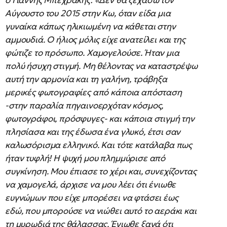
ο Γιάννης Μπεχράκης: «Δεν θα ξεχάσω τον
Αύγουστο του 2015 στην Κω, όταν είδα μια
γυναίκα κάπως ηλικιωμένη να κάθεται στην
αμμουδιά. Ο ήλιος μόλις είχε ανατείλει και της
φώτιζε το πρόσωπο. Χαμογελούσε. Ήταν μια
πολύ ήσυχη στιγμή. Μη θέλοντας να καταστρέψω
αυτή την αρμονία και τη γαλήνη, τράβηξα
μερικές φωτογραφίες από κάποια απόσταση
-στην παραλία πηγαινοερχόταν κόσμος,
φωτογράφοι, πρόσφυγες- και κάποια στιγμή την
πλησίασα και της έδωσα ένα γλυκό, έτσι σαν
καλωσόρισμα ελληνικό. Και τότε κατάλαβα πως
ήταν τυφλή! Η ψυχή μου πλημμύρισε από
συγκίνηση. Μου έπιασε το χέρι και, συνεχίζοντας
να χαμογελά, άρχισε να μου λέει ότι ένιωθε
ευγνώμων που είχε μπορέσει να φτάσει έως
εδώ, που μπορούσε να νιώθει αυτό το αεράκι και
τη μυρωδιά της θάλασσας. Ένιωθε ξανά ότι