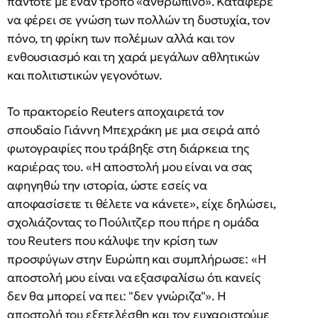
πάντοτε με έναν τρόπο «ανθρώπινο». Κατάφερε
να φέρει σε γνώση των πολλών τη δυστυχία, τον
πόνο, τη φρίκη των πολέμων αλλά και τον
ενθουσιασμό και τη χαρά μεγάλων αθλητικών
και πολιτιστικών γεγονότων.
Το πρακτορείο Reuters αποχαιρετά τον
σπουδαίο Γιάννη Μπεχράκη με μια σειρά από
φωτογραφίες που τράβηξε στη διάρκεια της
καριέρας του. «Η αποστολή μου είναι να σας
αφηγηθώ την ιστορία, ώστε εσείς να
αποφασίσετε τι θέλετε να κάνετε», είχε δηλώσει,
σχολιάζοντας το Πούλιτζερ που πήρε η ομάδα
του Reuters που κάλυψε την κρίση των
προσφύγων στην Ευρώπη και συμπλήρωσε: «Η
αποστολή μου είναι να εξασφαλίσω ότι κανείς
δεν θα μπορεί να πει: "δεν γνώριζα"». H
αποστολή του εξετελέσθη και τον ευχαριστούμε