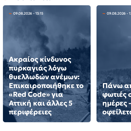
09.08.2026 - 13:15
09.08.2026 - 1
Ακραίος κίνδυνος
πυρκαγιάς λόγω
θυελλωδών ανέμων:
Επικαιροποιήθηκε το
Πάνω α
«Red Code» για
φωτιές 
Αττική και άλλες 5
ημέρες 
περιφέρειες
οφείλετ