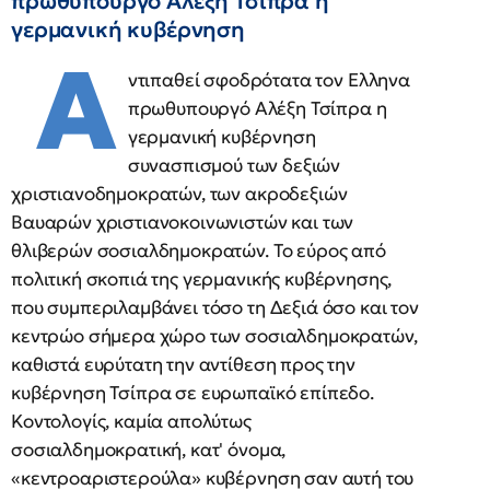
πρωθυπουργό Αλέξη Τσίπρα η
γερμανική κυβέρνηση
Α
ντιπαθεί σφοδρότατα τον Ελληνα
πρωθυπουργό Αλέξη Τσίπρα η
γερμανική κυβέρνηση
συνασπισμού των δεξιών
χριστιανοδημοκρατών, των ακροδεξιών
Βαυαρών χριστιανοκοινωνιστών και των
θλιβερών σοσιαλδημοκρατών. Το εύρος από
πολιτική σκοπιά της γερμανικής κυβέρνησης,
που συμπεριλαμβάνει τόσο τη Δεξιά όσο και τον
κεντρώο σήμερα χώρο των σοσιαλδημοκρατών,
καθιστά ευρύτατη την αντίθεση προς την
κυβέρνηση Τσίπρα σε ευρωπαϊκό επίπεδο.
Κοντολογίς, καμία απολύτως
σοσιαλδημοκρατική, κατ' όνομα,
«κεντροαριστερούλα» κυβέρνηση σαν αυτή του