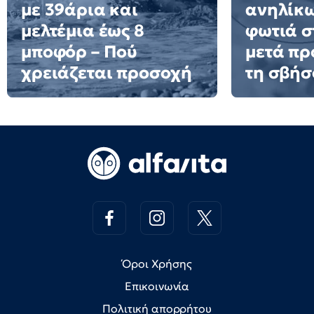
με 39άρια και
ανηλίκω
μελτέμια έως 8
φωτιά σ
μποφόρ – Πού
μετά πρ
χρειάζεται προσοχή
τη σβήσ
Όροι Χρήσης
Επικοινωνία
Πολιτική απορρήτου