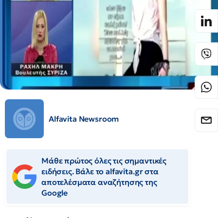
Alfavita Newsroom
Μάθε πρώτος όλες τις σημαντικές
ειδήσεις. Βάλε το alfavita.gr στα
αποτελέσματα αναζήτησης της
Google