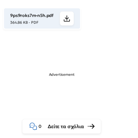
9ps9roks7m-n5h.pdf
364.86 KB - PDF
Δείτε τα σχόλια
0