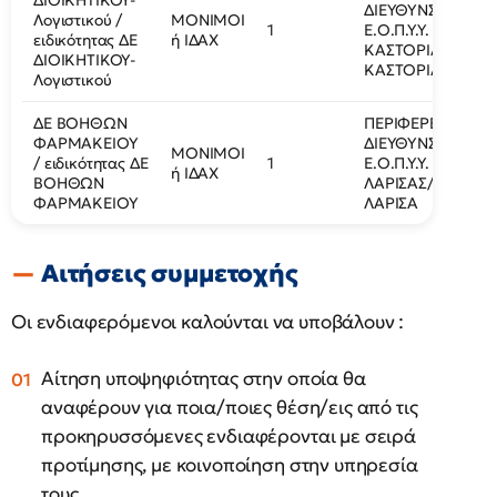
ΔΙΟΙΚΗΤΙΚΟΥ-
ΔΙΕΥΘΥΝΣΗ
Λογιστικού /
ΜΟΝΙΜΟΙ
1
Ε.Ο.Π.Υ.Υ.
ειδικότητας ΔΕ
ή ΙΔΑΧ
ΚΑΣΤΟΡΙΑΣ/
ΔΙΟΙΚΗΤΙΚΟΥ-
ΚΑΣΤΟΡΙΑ
Λογιστικού
ΔΕ ΒΟΗΘΩΝ
ΠΕΡΙΦΕΡΕΙΑΚΗ
ΦΑΡΜΑΚΕΙΟΥ
ΔΙΕΥΘΥΝΣΗ
ΜΟΝΙΜΟΙ
/ ειδικότητας ΔΕ
1
Ε.Ο.Π.Υ.Υ.
ή ΙΔΑΧ
ΒΟΗΘΩΝ
ΛΑΡΙΣΑΣ/
ΦΑΡΜΑΚΕΙΟΥ
ΛΑΡΙΣΑ
Αιτήσεις συμμετοχής
Οι ενδιαφερόμενοι καλούνται να υποβάλουν :
Αίτηση υποψηφιότητας στην οποία θα
αναφέρουν για ποια/ποιες θέση/εις από τις
προκηρυσσόμενες ενδιαφέρονται με σειρά
προτίμησης, με κοινοποίηση στην υπηρεσία
τους.