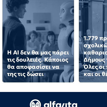
1.779 π
σχολικ
Η AI δεν θα μας πάρει
καθαρισ
τις δουλειές. Κάποιος
Δήμους 
θα αποφασίσει να
Όλες οι
της τις δώσει
και οι θ