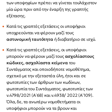
των υποψηφίων πρέπει να γίνεται τουλάχιστον
μία ώρα πριν από την έναρξη της γραπτής
εξέτασης.
Κατά τις γραπτές εξετάσεις οι υποψήφιοι
υποχρεούνται να φέρουν μαζί τους
αστυνομική ταυτότητα
ή διαβατήριο σε ισχύ.
Κατά τις γραπτές εξετάσεις, οι υποψήφιοι
μπορούν να φέρουν μαζί τους
ασχολίαστους
κώδικες, ασχολίαστα κείμενα
του
Συντάγματος και οποιοδήποτε νομοθέτημα,
σχετικό με την εξεταστέα ύλη, ήτοι και σε
φωτοτυπίες των άρθρων των κωδίκων,
φωτοτυπία του Συντάγματος, φωτοτυπίες των
ν.4798/2021 (Α΄68) και ν.4938/ 2022 (Α΄109).
Όλα, δε, τα ανωτέρω νομοθετήματα οι
υποψήφιοι μπορούν να τα βρουν και