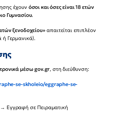
τησης έχουν
όσοι και όσες είναι 18 ετών
ιο Γυμνασίου
.
ατών ξενοδοχείου»
απαιτείται επιπλέον
 ή Γερμανικά).
σης
τρονικά μέσω gov.gr
, στη διεύθυνση:
graphe-se-skholeio/eggraphe-se-
 → Εγγραφή σε Πειραματική