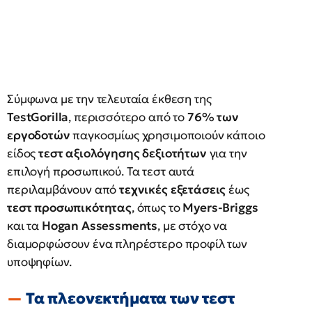
Σύμφωνα με την τελευταία έκθεση της
TestGorilla
, περισσότερο από το
76% των
εργοδοτών
παγκοσμίως χρησιμοποιούν κάποιο
είδος
τεστ αξιολόγησης δεξιοτήτων
για την
επιλογή προσωπικού. Τα τεστ αυτά
περιλαμβάνουν από
τεχνικές εξετάσεις
έως
τεστ προσωπικότητας
, όπως το
Myers-Briggs
και τα
Hogan Assessments
, με στόχο να
διαμορφώσουν ένα πληρέστερο προφίλ των
υποψηφίων.
Τα πλεονεκτήματα των τεστ