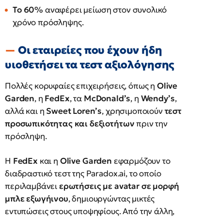
Το 60%
αναφέρει μείωση στον συνολικό
χρόνο πρόσληψης.
Οι εταιρείες που έχουν ήδη
υιοθετήσει τα τεστ αξιολόγησης
Πολλές κορυφαίες επιχειρήσεις, όπως η
Olive
Garden
, η
FedEx
, τα
McDonald’s
, η
Wendy’s
,
αλλά και η
Sweet Loren’s
, χρησιμοποιούν
τεστ
προσωπικότητας και δεξιοτήτων
πριν την
πρόσληψη.
Η
FedEx
και η
Olive Garden
εφαρμόζουν το
διαδραστικό τεστ της Paradox.ai, το οποίο
περιλαμβάνει
ερωτήσεις με avatar σε μορφή
μπλε εξωγήινου
, δημιουργώντας μικτές
εντυπώσεις στους υποψηφίους. Από την άλλη,