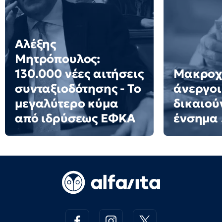
Αλέξης
Μητρόπουλος:
130.000 νέες αιτήσεις
Μακροχ
συνταξιοδότησης - Το
άνεργοι
μεγαλύτερο κύμα
δικαιού
από ιδρύσεως ΕΦΚΑ
ένσημα 