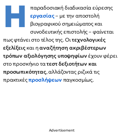
Η
παραδοσιακή διαδικασία εύρεσης
εργασίας
– με την αποστολή
βιογραφικού σημειώματος και
συνοδευτικής επιστολής – φαίνεται
πως φτάνει στο τέλος της. Οι
τεχνολογικές
εξελίξεις
και η
αναζήτηση ακριβέστερων
τρόπων αξιολόγησης υποψηφίων
έχουν φέρει
στο προσκήνιο τα
τεστ δεξιοτήτων και
προσωπικότητας
, αλλάζοντας ριζικά τις
πρακτικές
προσλήψεων
παγκοσμίως.