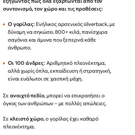
εξηγώντας πως όλα εξαρτώνται από τον
συντονισμό, τον χώρο και τις προθέσεις:
Ο γορίλας
: Ενήλικος αρσενικός silverback, με
δύναμη να σηκώσει 800+ κιλά, πανίσχυρα
σαγόνια και άμυνα που ξεπερνά κάθε
άνθρωπο.
Οι 100 άνδρες
: Αριθμητικό πλεονέκτημα,
αλλά χωρίς όπλα, εκπαίδευση ή στρατηγική,
είναι ευάλωτοι σε χαοτική μάχη.
Σε
ανοιχτό πεδίο
, μπορεί να επικρατήσει ο
όγκος των ανθρώπων – με πολλές απώλειες.
Σε
κλειστό χώρο
, ο γορίλας έχει καθαρό
πλεονέκτημα.