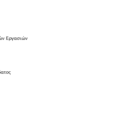
ών Εργασιών
δατος