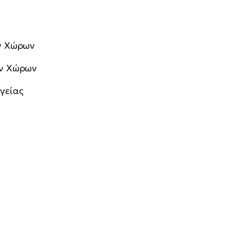
ν Χώρων
ών Χώρων
γείας