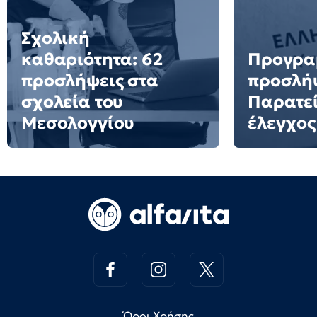
Σχολική
καθαριότητα: 62
Προγρα
προσλήψεις στα
προσλή
σχολεία του
Παρατεί
Μεσολογγίου
έλεγχος
Όροι Χρήσης