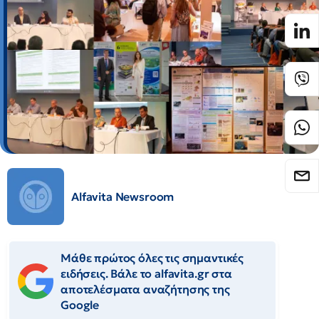
Alfavita Newsroom
Μάθε πρώτος όλες τις σημαντικές
ειδήσεις. Βάλε το alfavita.gr στα
αποτελέσματα αναζήτησης της
Google