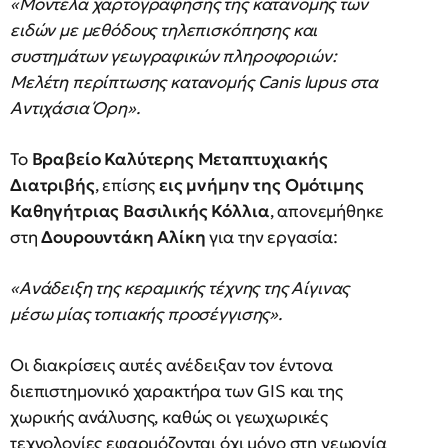
«Μοντέλα χαρτογράφησης της κατανομής των
ειδών με μεθόδους τηλεπισκόπησης και
συστημάτων γεωγραφικών πληροφοριών:
Μελέτη περίπτωσης κατανομής Canis lupus στα
Αντιχάσια Όρη».
Το
Βραβείο Καλύτερης Μεταπτυχιακής
Διατριβής
, επίσης
εις μνήμην της Ομότιμης
Καθηγήτριας Βασιλικής Κόλλια
, απονεμήθηκε
στη
Δουρουντάκη Αλίκη
για την εργασία:
«Ανάδειξη της κεραμικής τέχνης της Αίγινας
μέσω μίας τοπιακής προσέγγισης».
Οι διακρίσεις αυτές ανέδειξαν τον έντονα
διεπιστημονικό χαρακτήρα των GIS και της
χωρικής ανάλυσης, καθώς οι γεωχωρικές
τεχνολογίες εφαρμόζονται όχι μόνο στη γεωργία