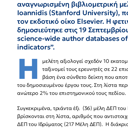
αναγνωρισμένη βιβλιομετρική μελ
Ioannidis (Stanford University), 
τον εκδοτικό οίκο Elsevier. Η φε
δημοσιεύτηκε στις 19 Σεπτεμβρίο
science-wide author databases of
indicators”.
Η
μελέτη αξιολογεί σχεδόν 10 εκατο
ταξινομεί τους ερευνητές σε 22 επι
βάση ένα σύνθετο δείκτη που αποτ
του δημοσιευμένου έργου τους. Στη λίστα πε
ανώτερο 2% του επιστημονικού τους πεδίου.
Συγκεκριμένα, τριάντα έξι (36) μέλη ΔΕΠ το
βρίσκονται στη λίστα, αριθμός που αντιστοι
ΔΕΠ του Ιδρύματος (217 Μέλη ΔΕΠ). Η διάκρισ