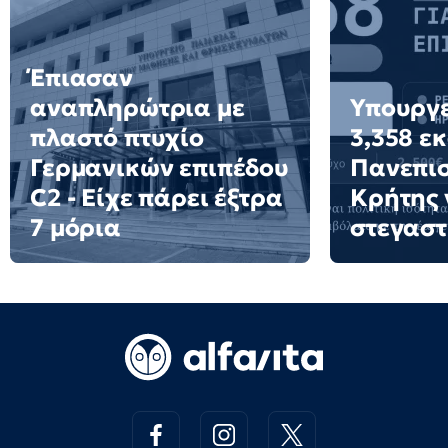
Έπιασαν
αναπληρώτρια με
Υπουργε
πλαστό πτυχίο
3,358 ε
Γερμανικών επιπέδου
Πανεπι
C2 - Είχε πάρει έξτρα
Κρήτης 
7 μόρια
στεγαστ