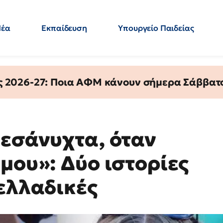
Νέα
Εκπαίδευση
Υπουργείο Παιδείας
 Εκπαιδευτικών
Μεταπτυχιακά
Πολιτική
Κόσμος
- Απαντήσεις
ς 2026-27: Ποια ΑΦΜ κάνουν σήμερα Σάββατο
μεσάνυχτα, όταν
μου»: Δύο ιστορίες
νελλαδικές