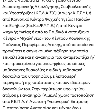
17 του ν. 4058/2012 (Α’ 63), ή από Κέντρο
Διεπιστημονικής Αξιολόγησης, Συμβουλευτικής
και Υποστήριξης (ΚΕ.Δ.Α.Σ.Υ.) (πρώην Κ.Ε.Σ.Υ.), ή
από Κοινοτικό Κέντρο Ψυχικής Υγείας Παιδιών
και Εφήβων (Κο.Κ.ε.Ψ.Υ.Π.Ε.) ή από Κέντρο
Ψυχικής Υγείας ή από το Παιδικό Αναπτυξιακό
Κέντρο «Μιχαλήνειο» του Κέντρου Κοινωνικής
Πρόνοιας Περιφέρειας Αττικής, από τα οποία να
προκύπτει η συγκεκριμένη πάθηση την οποία
επικαλείται και η αναπηρία που αντιμετωπίζει ή/
και, προκειμένου για υποψηφίους με ειδικές
μαθησιακές δυσκολίες η ειδική μαθησιακή
δυσκολία του υποψηφίου με λεπτομερή
περιγραφή της κατάστασης και των ιδιαίτερων
δυσκολιών του. Στην περίπτωση υποψηφίου
ατόμου με αναπηρία (Α.με.Α) χωρίς πιστοποίηση
από ΚΕ.Π.Α. ή Ανώτατη Υγειονομική Επιτροπή
Πιστοποίησης Αναπηρίας και μέχρις ότου