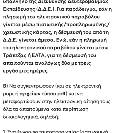
υπάλληλο της Διεύθυνσης Δευτεροβάθμιας
Εκπαίδευσης (Δ.Δ.Ε.). Για παράδειγμα, εάν η
πληρωμή του ηλεκτρονικού παραβόλου
γίνεται μέσω πιστωτικής/προπληρωμένης/
χρεωστικής κάρτας, η δέσμευσή του από τη
Δ.Δ.Ε. γίνεται άμεσα. Ενώ, εάν η πληρωμή
του ηλεκτρονικού παραβόλου γίνεται μέσω
Τράπεζας ή ΕΛΤΑ, για τη δέσμευσή του
απαιτούνται αναλόγως δύο με τρεις
εργάσιμες ημέρες.
Β)
Να συγκεντρώσουν (και σε ηλεκτρονική
μορφή
αρχείων τύπου
pdf
) και να
μεταφορτώσουν στην ηλεκτρονική αίτησή τους
όλα τα απαιτούμενα κατά περίπτωση
δικαιολογητικά, δηλαδή:
1. Ένα έγγραφο ταυτοπροσωπίας (αστυνομική