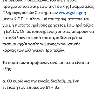
επιθυμούν.
Η δημιουργία του e-paravolo
πραγματοποιείται μέσω της Γενικής Γραμματείας
Πληροφοριακών Συστημάτων
www.gsis.gr
ή
μέσω Κ.Ε.Π. Η πληρωμή του πραγματοποιείται
για μη πιστοποιημένους χρήστες μέσω Τράπεζας
ή Ε.Λ.Τ.Α. Οι πιστοποιημένοι χρήστες μπορούν να
καταβάλουν το ποσό του παραβόλου μέσω
πιστωτικής/προπληρωμένης/χρεωστικής
κάρτας των Ελληνικών Τραπεζών.
Τα ποσά των παραβόλων ανά επίπεδο είναι τα
εξής:
α. 80 ευρώ για την ενιαία διαβαθμισμένη
εξέταση των επιπέδων Β1 + Β2