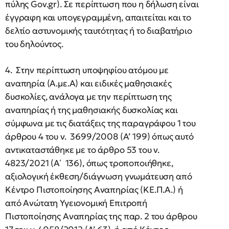
πύλης Gov.gr). Σε περίπτωση που η δήλωση είναι
έγγραφη και υπογεγραμμένη, απαιτείται και το
δελτίο αστυνομικής ταυτότητας ή το διαβατήριο
του δηλούντος.
4. Στην περίπτωση υποψηφίου ατόμου με
αναπηρία (Α.με.Α) και ειδικές μαθησιακές
δυσκολίες, ανάλογα με την περίπτωση της
αναπηρίας ή της μαθησιακής δυσκολίας και
σύμφωνα με τις διατάξεις της παραγράφου 1 του
άρθρου 4 του ν. 3699/2008 (Α’ 199) όπως αυτό
αντικαταστάθηκε με το άρθρο 53 του ν.
4823/2021 (Α΄ 136), όπως τροποποιήθηκε,
αξιολογική έκθεση/διάγνωση γνωμάτευση από
Κέντρο Πιστοποίησης Αναπηρίας (ΚΕ.Π.Α.) ή
από Ανώτατη Υγειονομική Επιτροπή
Πιστοποίησης Αναπηρίας της παρ. 2 του άρθρου