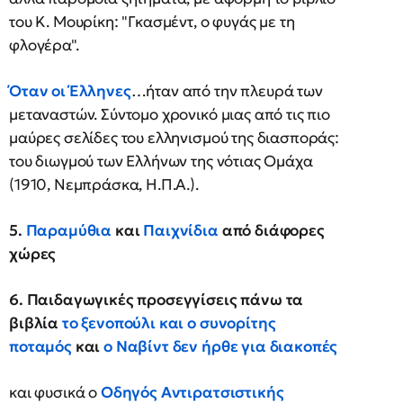
του Κ. Μουρίκη: "Γκασμέντ, ο φυγάς με τη
φλογέρα".
Όταν οι Έλληνες
…ήταν από την πλευρά των
μεταναστών. Σύντομο χρονικό μιας από τις πιο
μαύρες σελίδες του ελληνισμού της διασποράς:
του διωγμού των Ελλήνων της νότιας Ομάχα
(1910, Νεμπράσκα, Η.Π.Α.).
5.
Παραμύθια
και
Παιχνίδια
από διάφορες
χώρες
6. Παιδαγωγικές προσεγγίσεις πάνω τα
βιβλία
το ξενοπούλι και ο συνορίτης
ποταμός
και
ο Ναβίντ δεν ήρθε για διακοπές
και φυσικά ο
Οδηγός Αντιρατσιστικής