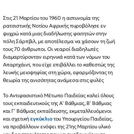
Στις 21 Μαρτίου του 1960 η αστυνομία της
ρατσιστικής Νοτίου Αφρικής πυροβόλησε εν
ψυχρώ κατά μιας διαδήλωσης φοιτητών στην
πόλη Σάρπβιλ, με αποτέλεσμα να χάσουν τη ζωή
τους 70 άνθρωποι. Οι νεαροί διαδηλωτές
διαμαρτύρονταν ειρηνικά κατά των νόμων του
Απαρτχάιντ, που είχε επιβάλλει το καθεστώς της
λευκής μειοψηφίας στη χώρα, εφαρμόζοντας τη
θεωρία της ανισότητας ανάμεσα στις φυλές
Το Αντιφασιστικό Μέτωπο Παιδείας καλεί όλους
τους εκπαιδευτικούς της Α' Βάθμιας, Β' Βάθμιας
και Γ' Βάθμιας εκπαίδευσης, εκμεταλλευόμενοι
και σχετική
εγκύκλιο
του Υπουργείου Παιδείας,
να προβάλλουν ενόψει της 21ης Μαρτίου υλικό