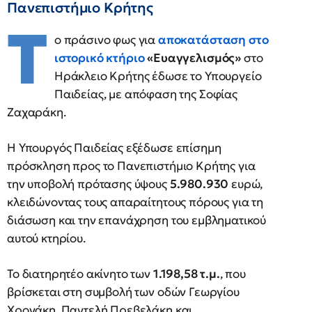
Πανεπιστήμιο Κρήτης
Τ
ο πράσινο φως για
αποκατάσταση στο
ιστορικό κτήριο
«Ευαγγελισμός»
στο
Ηράκλειο Κρήτης έδωσε το Υπουργείο
Παιδείας, με απόφαση της Σοφίας
Ζαχαράκη.
Η Υπουργός Παιδείας εξέδωσε επίσημη
πρόσκληση προς το Πανεπιστήμιο Κρήτης για
την υποβολή πρότασης ύψους
5.980.930
ευρώ,
κλειδώνοντας τους απαραίτητους πόρους για τη
διάσωση και την επανάχρηση του εμβληματικού
αυτού κτηρίου.
Το διατηρητέο ακίνητο των
1.198,58 τ.μ.
, που
βρίσκεται στη συμβολή των οδών Γεωργίου
Χρονάκη, Παντελή Πρεβελάκη και