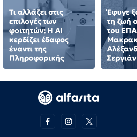
Τι αλλάζει στις
Έφυγε ξ
επιλογές των
τη ζωή 
φοιτητών; Η AI
του ΕΠ
κερδίζει έδαφος
Μακρακ
έναντι της
Αλέξαν
Πληροφορικής
Σεργιάν