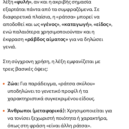
λέξη
«φυλή»
, αν και η ακριβής σημασία
εξαρτάται πάντα από τα συμφραζόμενα. Σε
διαφορετικά πλαίσια, η «ράτσα» μπορεί να
αποδοθεί και ως
«γένος»
,
«καταγωγή»
,
«είδος»
,
ενώ παλαιότερα χρησιμοποιούνταν και η
έκφραση
«ράβδος αίματος»
για να δηλώσει
γενιά.
Στη σύγχρονη χρήση, η λέξη εμφανίζεται με
τρεις βασικές όψεις:
Ζώα:
Για παράδειγμα, «ράτσα σκύλου»
υποδηλώνει το γενετικό προφίλ ή τα
χαρακτηριστικά συγκεκριμένου είδους.
Άνθρωποι (μεταφορικά):
Χρησιμοποιείται για
να τονίσει ξεχωριστή ποιότητα ή χαρακτήρα,
όπως στη φράση «είναι άλλη ράτσα».