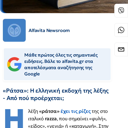
Alfavita Newsroom
Μάθε πρώτος όλες τις σημαντικές
ειδήσεις. Βάλε το alfavita.gr στα
αποτελέσματα αναζήτησης της
Google
«Ράτσα»: Η ελληνική εκδοχή της λέξης
- Από πού προέρχεται;
Η
λέξη
«ράτσα»
έχει τις ρίζες
της στο
ιταλικό
razza
, που σημαίνει «φυλή»,
«είδος», «γενιά» ή «καταγωγή». Στην