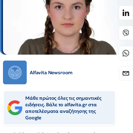
Alfavita Newsroom
Μάθε πρώτος όλες τις σημαντικές
ειδήσεις. Βάλε το alfavita.gr στα
αποτελέσματα αναζήτησης της
Google