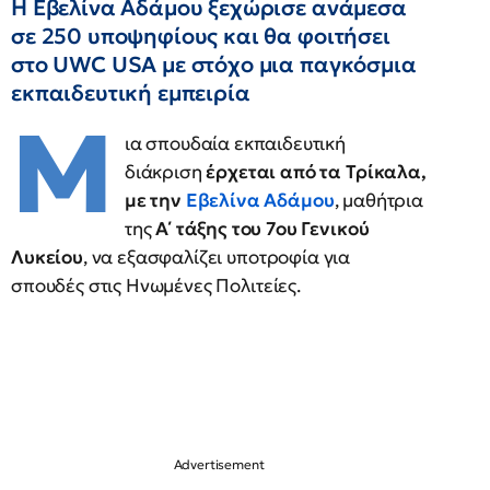
Η Εβελίνα Αδάμου ξεχώρισε ανάμεσα
σε 250 υποψηφίους και θα φοιτήσει
στο UWC USA με στόχο μια παγκόσμια
εκπαιδευτική εμπειρία
Μ
ια σπουδαία εκπαιδευτική
διάκριση
έρχεται από τα Τρίκαλα,
με την
Εβελίνα Αδάμου
, μαθήτρια
της
Α΄ τάξης του 7ου Γενικού
Λυκείου
, να εξασφαλίζει υποτροφία για
σπουδές στις Ηνωμένες Πολιτείες.