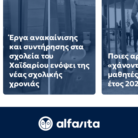
Έργα ανακαίνισης
και συντήρησης στα
σχολεία του
Ποιες α
Χαϊδαρίου ενόψει της
«χάνοντ
νέας σχολικής
μαθητές
χρονιάς
έτος 20