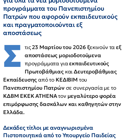
για όλα τα νέα μοριοδοτούμενα
προγράμματα του Πανεπιστημίου
Πατρών που αφορούν εκπαιδευτικούς
και πραγματοποιούνται εξ
αποστάσεως
Σ
τις
23 Μαρτίου του 2026 ξ
εκινούν τα
εξ
αποστάσεως μοριοδοτούμενα
προγράμματα για
εκπαιδευτικούς
Πρωτοβάθμιας
και
Δευτεροβάθμιας
Εκπαίδευσης
από το
ΚΕΔΙΒΙΜ
του
Πανεπιστημίου Πατρών
σε συνεργασία με το
ΚΔΒΜ ΕΚΕΚ ΑΤΗΕΝΑ
τον
μεγαλύτερο φορέα
επιμόρφωσης δασκάλων και καθηγητών στην
Ελλάδα.
Δεκάδες τίτλοι με αναγνωρισμένα
Πιστοποιητικά από το Υπουργείο Παιδείας