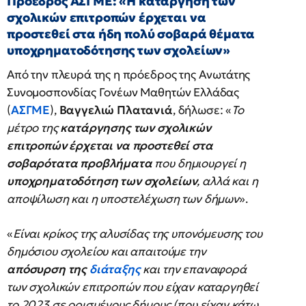
Πρόεδρος ΑΣΓΜΕ: «Η κατάργηση των
σχολικών επιτροπών έρχεται να
προστεθεί στα ήδη πολύ σοβαρά θέματα
υποχρηματοδότησης των σχολείων»
Από την πλευρά της η πρόεδρος της Ανωτάτης
Συνομοσπονδίας Γονέων Μαθητών Ελλάδας
(
ΑΣΓΜΕ
),
Βαγγελιώ Πλατανιά
, δήλωσε: «
Το
μέτρο της
κατάργησης των σχολικών
επιτροπών έρχεται να προστεθεί στα
σοβαρότατα προβλήματα
που δημιουργεί η
υποχρηματοδότηση των σχολείων
, αλλά και η
αποψίλωση και η υποστελέχωση των δήμων
».
«
Είναι κρίκος της αλυσίδας της υπονόμευσης του
δημόσιου σχολείου και απαιτούμε την
απόσυρση της
διάταξης
και την επαναφορά
των σχολικών επιτροπών που είχαν καταργηθεί
το 2023 σε ορισμένους δήμους (που είχαν κάτω