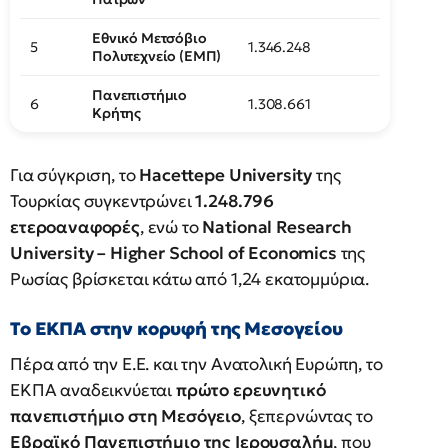
Εθνικό Μετσόβιο
5
1.346.248
Πολυτεχνείο (ΕΜΠ)
Πανεπιστήμιο
6
1.308.661
Κρήτης
Για σύγκριση, το
Hacettepe University
της
Τουρκίας συγκεντρώνει
1.248.796
ετεροαναφορές
, ενώ το
National Research
University – Higher School of Economics
της
Ρωσίας βρίσκεται κάτω από 1,24 εκατομμύρια.
Το ΕΚΠΑ στην κορυφή της Μεσογείου
Πέρα από την Ε.Ε. και την Ανατολική Ευρώπη, το
ΕΚΠΑ αναδεικνύεται
πρώτο ερευνητικό
πανεπιστήμιο στη Μεσόγειο
, ξεπερνώντας το
Εβραϊκό Πανεπιστήμιο της Ιερουσαλήμ
, που