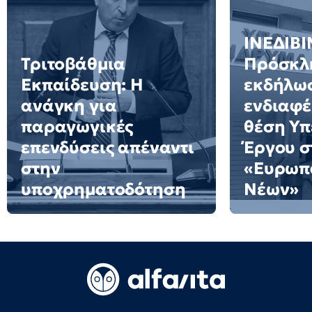
ΙΝΕΔΙΒΙ
Τριτοβάθμια
Πρόσκλ
Εκπαίδευση: Η
εκδήλω
ανάγκη για
ενδιαφέ
παραγωγικές
θέση Υ
επενδύσεις απέναντι
Έργου σ
στην
«Ευρωπ
υποχρηματοδότηση
Νέων»