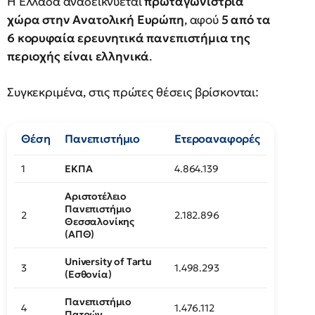
Η Ελλάδα αναδεικνύεται
πρωταγωνίστρια
χώρα στην Ανατολική Ευρώπη
, αφού
5 από τα
6 κορυφαία ερευνητικά πανεπιστήμια της
περιοχής είναι ελληνικά
.
Συγκεκριμένα, στις πρώτες θέσεις βρίσκονται:
Θέση
Πανεπιστήμιο
Ετεροαναφορές
1
ΕΚΠΑ
4.864.139
Αριστοτέλειο
Πανεπιστήμιο
2
2.182.896
Θεσσαλονίκης
(ΑΠΘ)
University of Tartu
3
1.498.293
(Εσθονία)
Πανεπιστήμιο
4
1.476.112
Πατρών