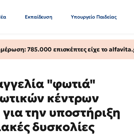
Νέα
Εκπαίδευση
Υπουργείο Παιδείας
 Εκπαιδευτικών
Μεταπτυχιακά
Πολιτική
Κόσμος
- Απαντήσεις
έρωση: 785.000 επισκέπτες είχε το alfavita.
αγγελία "φωτιά"
ιωτικών κέντρων
 για την υποστήριξη
ακές δυσκολίες