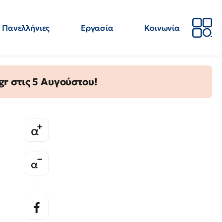
Πανελλήνιες
Εργασία
Κοινωνία
Απόψεις
Επιστήμη
Επιμόρφωση
ΕΛΜΕ
gr στις 5 Αυγούστου!