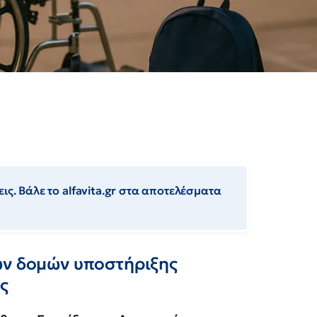
ις. Βάλε το alfavita.gr στα αποτελέσματα
ων δομών υποστήριξης
ς