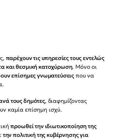
ος,
παρέχουν τις υπηρεσίες τους εντελώς
τα και θεσμική κατοχύρωση
. Μόνο οι
δουν επίσημες γνωματεύσεις
που να
α.
νά τους δημότες
, διαφημίζοντας
υν καμία επίσημη ισχύ.
τική
προωθεί την ιδιωτικοποίηση της
ε
την πολιτική της κυβέρνησης για