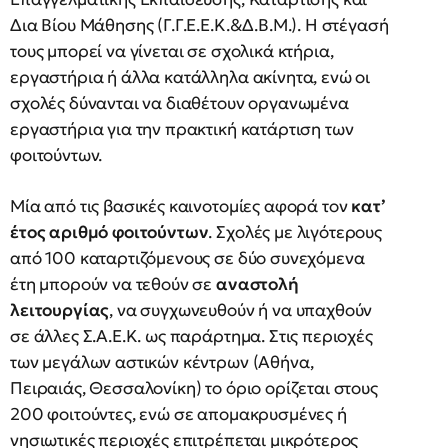
Δια Βίου Μάθησης (Γ.Γ.Ε.Ε.Κ.&Δ.Β.Μ.). Η στέγασή
τους μπορεί να γίνεται σε σχολικά κτήρια,
εργαστήρια ή άλλα κατάλληλα ακίνητα, ενώ οι
σχολές δύνανται να διαθέτουν οργανωμένα
εργαστήρια για την πρακτική κατάρτιση των
φοιτούντων.
Μία από τις βασικές καινοτομίες αφορά τον
κατ’
έτος αριθμό φοιτούντων
. Σχολές με λιγότερους
από 100 καταρτιζόμενους σε δύο συνεχόμενα
έτη μπορούν να τεθούν σε
αναστολή
λειτουργίας
, να συγχωνευθούν ή να υπαχθούν
σε άλλες Σ.Α.Ε.Κ. ως παράρτημα. Στις περιοχές
των μεγάλων αστικών κέντρων (Αθήνα,
Πειραιάς, Θεσσαλονίκη) το όριο ορίζεται στους
200 φοιτούντες, ενώ σε απομακρυσμένες ή
νησιωτικές περιοχές επιτρέπεται μικρότερος