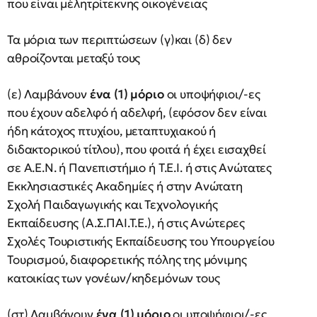
που είναι μέλητρίτεκνης οικογένειας
Τα μόρια των περιπτώσεων (γ)και (δ) δεν
αθροίζονται μεταξύ τους
(ε) Λαμβάνουν
ένα (1) μόριο
οι υποψήφιοι/-ες
που έχουν αδελφό ή αδελφή, (εφόσον δεν είναι
ήδη κάτοχος πτυχίου, μεταπτυχιακού ή
διδακτορικού τίτλου), που φοιτά ή έχει εισαχθεί
σε Α.Ε.Ν. ή Πανεπιστήμιο ή Τ.Ε.Ι. ή στις Ανώτατες
Εκκλησιαστικές Ακαδημίες ή στην Ανώτατη
Σχολή Παιδαγωγικής και Τεχνολογικής
Εκπαίδευσης (Α.Σ.ΠΑΙ.Τ.Ε.), ή στις Ανώτερες
Σχολές Τουριστικής Εκπαίδευσης του Υπουργείου
Τουρισμού, διαφορετικής πόλης της μόνιμης
κατοικίας των γονέων/κηδεμόνων τους
(στ) Λαμβάνουν
ένα (1) μόριο
οι υποψήφιοι/-ες