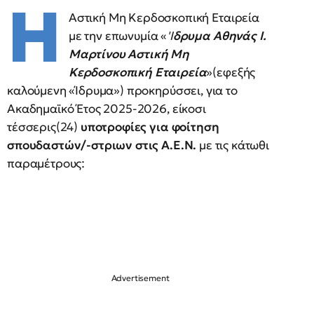
Η
Αστική Μη Κερδοσκοπική Εταιρεία
με την επωνυμία «
'Ι
δρυμα Αθηνάς Ι.
Μαρτίνου Αστική Μη
Κερδοσκοπική Εταιρεία
»(εφεξής
καλούμενη «Ίδρυμα») προκηρύσσει, για το
Ακαδημαϊκό Έτος 2025-2026, είκοσι
τέσσερις(24)
υποτροφίες για φοίτηση
σπουδαστών/-στριων στις Α.Ε.Ν.
με τις κάτωθι
παραμέτρους: