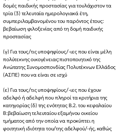
δομές παιδικής προστασίας για τουλάχιστον τα
τρία (3) τελευταία ημερολογιακά έτη,
συμπεριλαμβανομένου του παρόντος έτους:
βεβαίωση φιλοξενίας από τη δομή παιδικής
προστασίας
(γ) Για τους/τις υποψηφίους/-ιες που είναι μέλη
πολύτεκνης οικογένειας:πιστοποιητικό της
Ανώτατης Συνομοσπονδίας Πολυτέκνων Ελλάδος
(ΑΣΠΕ) που να είναι σε ισχύ
(ε) Για τους/τις υποψηφίους/-ιες που έχουν
αδελφό ή αδελφή που πληροί τα κριτήρια της
κατηγορίας (δ) της ενότητας Β.2. του κεφαλαίου
Β:βεβαίωση τελευταίου εξαμήνου οικείου
τμήματος από την οποία να προκύπτει η
φοιτητική ιδιότητα του/της αδελφού/-ής, καθώς