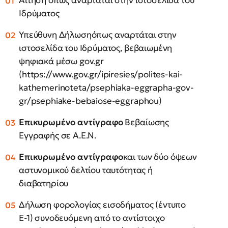
Αίτηση όπως αναρτάται στην ιστοσελίδα του
Ιδρύματος
Υπεύθυνη Δήλωσηόπως αναρτάται στην
ιστοσελίδα του Ιδρύματος, βεβαιωμένη
ψηφιακά μέσω gov.gr
(https://www.gov.gr/ipiresies/polites-kai-
kathemerinoteta/psephiaka-eggrapha-gov-
gr/psephiake-bebaiose-eggraphou)
Επικυρωμένο αντίγραφο
Βεβαίωσης
Εγγραφής σε Α.Ε.Ν.
Επικυρωμένο αντίγραφο
και των δύο όψεων
αστυνομικού δελτίου ταυτότητας ή
διαβατηρίου
Δήλωση φορολογίας εισοδήματος (έντυπο
Ε-1) συνοδευόμενη από το αντίστοιχο