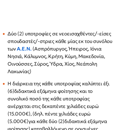
Δύο (2) υποτροφίες σε νεοεισαχθέντες/-είσες
σπουδαστές/-στριες κάθε μίας εκ του συνόλου
των
Α.Ε.Ν.
(Ασπρόπυργος, Ήπειρος, Ιόνια
Νησιά, Κάλυμνος, Κρήτη, Κύμη, Μακεδονία,
Οινούσσες, Σύρος, Ύδρα, Χίος, Νεάπολη
Λακωνίας)
Η διάρκεια της κάθε υποτροφίας καλύπτει έξι
(6)διδακτικά εξάμηνα φοίτησης και το
συνολικό ποσό της κάθε υποτροφίας
ανέρχεται στις δεκαπέντε χιλιάδες ευρώ
(15.000€), (δηλ. πέντε χιλιάδες ευρώ
(5.000€)για κάθε δύο (2)διδακτικά εξάμηνα
φοίτησης) καταβαλλόμενο σε ορισμένες