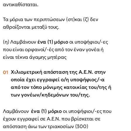
αντικαθίσταται.
Τα μόρια των περιπτώσεων (στ)και (ζ) δεν
αθροίζονται μεταξύ τους.
(η) Λαμβάνουν
ένα (1) μόριο
οι υποψήφιοι/-ες
που είναι ορφανοί/-ές από τον έναν γονέα ή
είναι τέκνα άγαμης μητέρας
Χιλιομετρική απόσταση της Α.Ε.Ν. στην
οποία έχει εγγραφεί ο/η υποψήφιος/-α
από τον τόπο μόνιμης κατοικίας του/της ή
των γονέων/κηδεμόνων του/της.
Λαμβάνουν
ένα (1) μόριο
οι υποψήφιοι/-ες που
έχουν εγγραφεί σε Α.Ε.Ν. που βρίσκεται σε
απόσταση άνω των τριακοσίων (300)