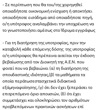
- Σε περίπτωση που θα του/της χορηγηθεί
οποιαδήποτε οικονομική ενίσχυση ή αποκτήσει
οποιοδήποτε εισόδημα από οποιαδήποτε πηγή,
ο/η υπότροφος αναλαμβάνει την υποχρέωση να
το γνωστοποιήσει αμέσως στο Ίδρυμα εγγράφως
- Για τη διατήρηση της υποτροφίας, πριν την
καταβολή κάθε επόμενης δόσης της υποτροφίας
ο/η υπότροφος θα πρέπεινα αιτείται την έκδοση
βεβαίωσης από τον Διοικητή της Α.Ε.Ν. που
φοιτεί που να βεβαιώνει (α) τη διατήρηση της
σπουδαστικής ιδιότητας,(β) τα μαθήματα τα
οποία περάτωσεστασχετικά διδακτικά
εξάμηναφοίτησης, (γ) ότι δεν έχει ξεπεράσει το
επιτρεπόμενο όριο απουσιών, (δ) ότι έχει
συμμετάσχει και ολοκληρώσει τον αριθμότων
προβλεπόμενων πρακτικών ασκήσεων επί