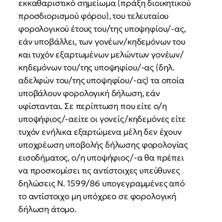
εκκαθαριστικό σημείωμα (πράξη διοικητικού
προσδιορισμού φόρου), του τελευταίου
φορολογικού έτους του/της υποψηφίου/-ας,
εάν υποβάλλει, των γονέων/κηδεμόνων του
και τυχόν εξαρτωμένων μελώντων γονέων/
κηδεμόνων του/της υποψηφίου/-ας (δηλ.
αδελφών του/της υποψηφίου/-ας) τα οποία
υποβάλουν φορολογική δήλωση, εάν
υφίστανται. Σε περίπτωση που είτε ο/η
υποψήφιος/-αείτε οι γονείς/κηδεμόνες είτε
τυχόν ενήλικα εξαρτώμενα μέλη δεν έχουν
υποχρέωση υποβολής δήλωσης φορολογίας
εισοδήματος, ο/η υποψήφιος/-α θα πρέπει
να προσκομίσει τις αντίστοιχες υπεύθυνες
δηλώσεις Ν. 1599/86 υπογεγραμμένες από
το αντίστοιχο μη υπόχρεο σε φορολογική
δήλωση άτομο.