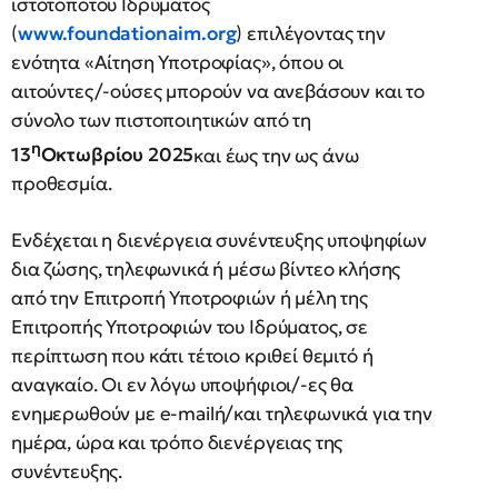
ιστότοποτου Ιδρύματος
(
www.foundationaim.org
) επιλέγοντας την
ενότητα «Αίτηση Υποτροφίας», όπου οι
αιτούντες/-ούσες μπορούν να ανεβάσουν και το
σύνολο των πιστοποιητικών από τη
η
13
Οκτωβρίου 2025
και έως την ως άνω
προθεσμία.
Ενδέχεται η διενέργεια συνέντευξης υποψηφίων
δια ζώσης, τηλεφωνικά ή μέσω βίντεο κλήσης
από την Επιτροπή Υποτροφιών ή μέλη της
Επιτροπής Υποτροφιών του Ιδρύματος, σε
περίπτωση που κάτι τέτοιο κριθεί θεμιτό ή
αναγκαίο. Οι εν λόγω υποψήφιοι/-ες θα
ενημερωθούν με e-mailή/και τηλεφωνικά για την
ημέρα, ώρα και τρόπο διενέργειας της
συνέντευξης.