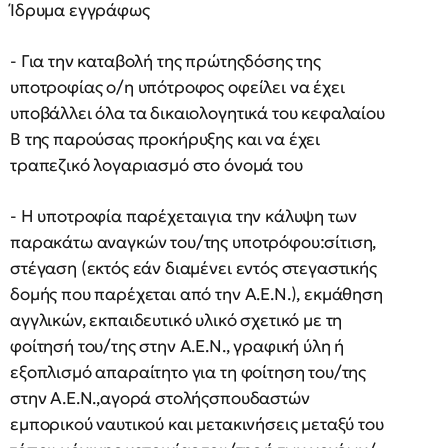
Ίδρυμα εγγράφως
- Για την καταβολή της πρώτηςδόσης της
υποτροφίας ο/η υπότροφος οφείλει να έχει
υποβάλλει όλα τα δικαιολογητικά του κεφαλαίου
Β της παρούσας προκήρυξης και να έχει
τραπεζικό λογαριασμό στο όνομά του
- Η υποτροφία παρέχεταιγια την κάλυψη των
παρακάτω αναγκών του/της υποτρόφου:σίτιση,
στέγαση (εκτός εάν διαμένει εντός στεγαστικής
δομής που παρέχεται από την Α.Ε.Ν.), εκμάθηση
αγγλικών, εκπαιδευτικό υλικό σχετικό με τη
φοίτησή του/της στην Α.Ε.Ν., γραφική ύλη ή
εξοπλισμό απαραίτητο για τη φοίτηση του/της
στην Α.Ε.Ν.,αγορά στολήςσπουδαστών
εμπορικού ναυτικού και μετακινήσεις μεταξύ του