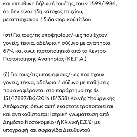
και υπεύθυνη δήλωσή του/της, του ν. 1599/1986,
ότι δεν είναι ήδη κάτοχος πτυχίου,
μεταπτυχιακού ή διδακτορικού τίτλου
(στ) Για τους/τις υποψηφίους/-ιες που έχουν
γονείς, τέκνα, αδέλφια ή σύζυγο με αναπηρία
67% και άνω: πιστοποιητικό από το Κέντρο
Πιστοποίησης Αναπηρίας (ΚΕ.Π.Α.)
(ζ) Για τους/τις υποψηφίους/-ιες που έχουν
γονείς, τέκνα, αδέλφια ή σύζυγο με παθήσεις
που αναφέρονται στο παράρτημα της Φ.
151/17897/Β6/2014 (Β’ 358) Κοινής Υπουργικής
Απόφασης, όπως αυτή εκάστοτε τροποποιείται
και αντικαθίσταται: Ιατρική γνωμάτευση από
Δημόσιο Νοσοκομείο (ή Κλινική Ε.Σ.Υ.) με
υπογραφή και σφραγίδα Διευθυντού