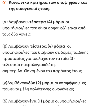
Κοινωνικά κριτήρια των υποψηφίων και
της οικογένειάς τους
:
(α) Λαμβάνουν
τέσσερα (4) μόρια
οι
υποψήφιοι/-ες που είναι ορφανοί/-εςκαι από
τους δύο γονείς
(β) Λαμβάνουν
τέσσερα (4) μόρια
οι
υποψήφιοι/-ες που διαβιούν σε δομές παιδικής
προστασίας για τουλάχιστον τα τρία (3)
τελευταία ημερολογιακά έτη,
συμπεριλαμβανομένου του παρόντος έτους
(γ)Λαμβάνουν
δύο (2) μόρια
οι υποψήφιοι/-ες
που είναι μέλη πολύτεκνης οικογένειας
(δ) Λαμβάνουν
ένα (1) μόριο
οι υποψήφιοι/-ες