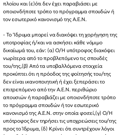
πλοίου και (ε)ότι δεν έχει παραβιάσει με
οποιονδήποτε τρόπο το πρόγραμμα σπουδών ή
τον εσωτερικό κανονισμό της Α.Ε.Ν.
- Το ’Ιδρυμα μπορεί να διακόψει τη χορήγηση της
υποτροφίας ή/και να ασκήσει κάθε νόμιμο
δικαίωμά του, εάν: (α) Ο/Η υπότροφος διακόψει
νωρίτερα από το προβλεπόμενο τις σπουδές
του/της,(β) Από τα υποβαλλόμενα στοιχεία
προκύπτει ότι η πρόοδος της φοίτησής του/της
δεν είναι ικανοποιητική ή έχει ξεπεράσει το
επιτρεπόμενο από την Α.Ε.Ν. περιθώριο
απουσιών ή παραβιάζει με οποιονδήποτε τρόπο
το πρόγραμμα σπουδών ή τον εσωτερικό
κανονισμό της Α.Ε.Ν. στην οποία φοιτεί,(γ) Ο/Η
υπότροφος δεν τηρήσει τις υποχρεώσεις του/της
προς το Ίδρυμα, (δ) Κρίνει ότι συντρέχουν λόγοι