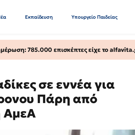
Νέα
Εκπαίδευση
Υπουργείο Παιδείας
 Εκπαιδευτικών
Μεταπτυχιακά
Πολιτική
Κόσμος
- Απαντήσεις
έρωση: 785.000 επισκέπτες είχε το alfavita.
δίκες σε εννέα για
χρονου Πάρη από
ή ΑμεΑ