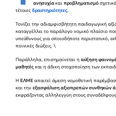
ανησυχία
και
προβληματισμό
σχετικ
τέτοιες
δραστηριότητες
.
Τονίζει την αδιαμφισβήτητη παιδαγωγική αξ
καταγγέλλει το παράλογο νομικό πλαίσιο πο
υπεύθυνους για οποιοδήποτε περιστατικό, εκ
ποινικές διώξεις. \
Παράλληλα, επισημαίνεται η
αύξηση φαινομ
μαθητές
και η άδικη στοχοποίηση των εκπαιδ
Η
ΕΛΜΕ
απαιτεί άμεση νομοθετική παρέμβασ
και την
εξασφάλιση αξιοπρεπών συνθηκών άσ
εκφράζοντας αλληλεγγύη στους συναδέλφους 