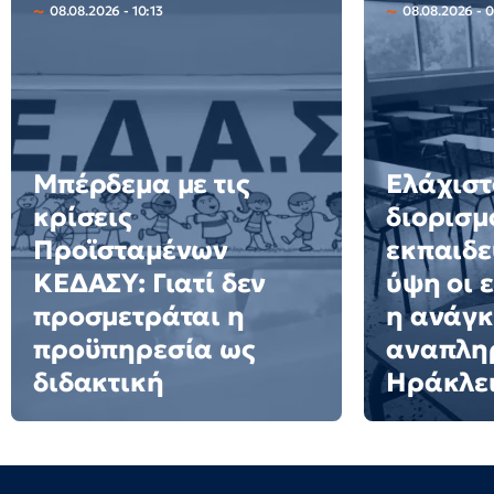
08.08.2026 - 10:13
08.08.2026 - 
Μπέρδεμα με τις
Ελάχιστ
κρίσεις
διορισμ
Προϊσταμένων
εκπαιδε
ΚΕΔΑΣΥ: Γιατί δεν
ύψη οι 
προσμετράται η
η ανάγκ
προϋπηρεσία ως
αναπλη
διδακτική
Ηράκλε