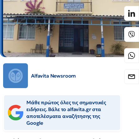
Alfavita Newsroom
Μάθε πρώτος όλες τις σημαντικές
ειδήσεις. Βάλε το alfavita.gr στα
αποτελέσματα αναζήτησης της
Google