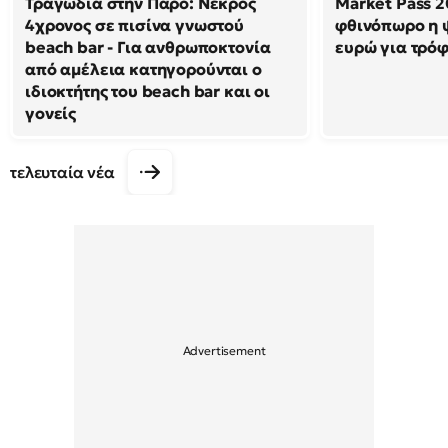
Τραγωδία στην Πάρο: Νεκρός
Market Pass 2
4χρονος σε πισίνα γνωστού
φθινόπωρο η 
beach bar - Για ανθρωποκτονία
ευρώ για τρό
από αμέλεια κατηγορούνται ο
ιδιοκτήτης του beach bar και οι
γονείς
τελευταία νέα